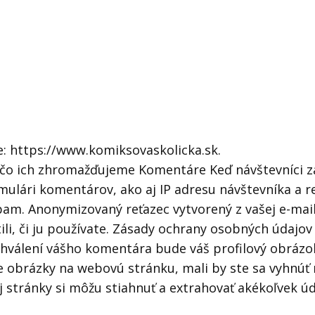
e: https://www.komiksovaskolicka.sk.
čo ich zhromažďujeme Komentáre Keď návštevníci z
lári komentárov, ako aj IP adresu návštevníka a r
pam. Anonymizovaný reťazec vytvorený z vašej e-mail
ili, či ju používate. Zásady ochrany osobných údajov 
chválení vášho komentára bude váš profilový obrázok
 obrázky na webovú stránku, mali by ste sa vyhnúť 
j stránky si môžu stiahnuť a extrahovať akékoľvek 