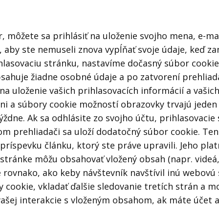
 môžete sa prihlásiť na uloženie svojho mena, e-ma
, aby ste nemuseli znova vypĺňať svoje údaje, keď z
ihlasovaciu stránku, nastavíme dočasný súbor cookie, 
ahuje žiadne osobné údaje a po zatvorení prehliadač
na uloženie vašich prihlasovacích informácií a vaši
dni a súbory cookie možností obrazovky trvajú jede
týždne. Ak sa odhlásite zo svojho účtu, prihlasovaci
šom prehliadači sa uloží dodatočný súbor cookie. T
íspevku článku, ktorý ste práve upravili. Jeho plat
stránke môžu obsahovať vložený obsah (napr. videá, 
 rovnako, ako keby návštevník navštívil inú webovú
 cookie, vkladať ďalšie sledovanie tretích strán a m
šej interakcie s vloženým obsahom, ak máte účet a 