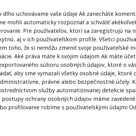
o dlho uchovávame vaše údaje Ak zanecháte koment
 sme mohli automaticky rozpoznať a schváliť akékoľ
ovanie. Pre používateľov, ktorí sa zaregistrujú na n
nú, aj v ich používateľskom profile. Všetci používa
rem toho, že si nemôžu zmeniť svoje používateľské 
rmácie. Aké práva máte k svojim údajom Ak máte účet 
 exportovaného súboru osobných údajov, ktoré o vás
žiadať, aby sme vymazali všetky osobné údaje, ktoré
administratívne, právne alebo bezpečnostné účely.
ostredníctvom služby automatizovanej detekcie spa
é postupy ochrany osobných údajov máme zavedené 
bo profilovanie robíme s používateľskými údajmi O