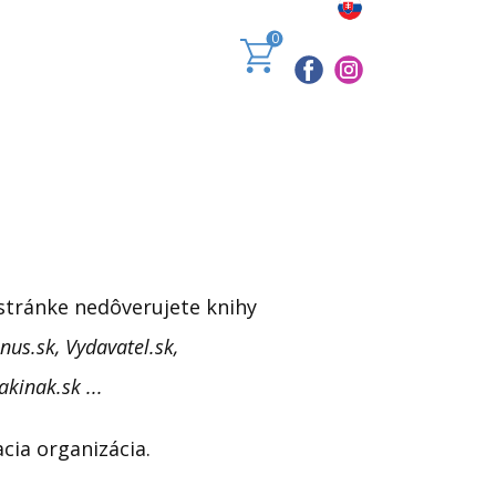
0
 stránke nedôverujete knihy
nus.sk, Vydavatel.sk,
akinak.sk ...
cia organizácia.