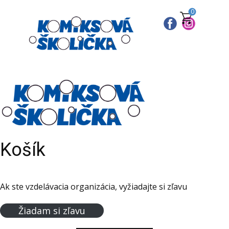
0
Košík
Ak ste vzdelávacia organizácia, vyžiadajte si zľavu
Žiadam si zľavu