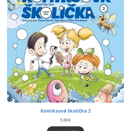
Komiksová školička 2
5,00
€